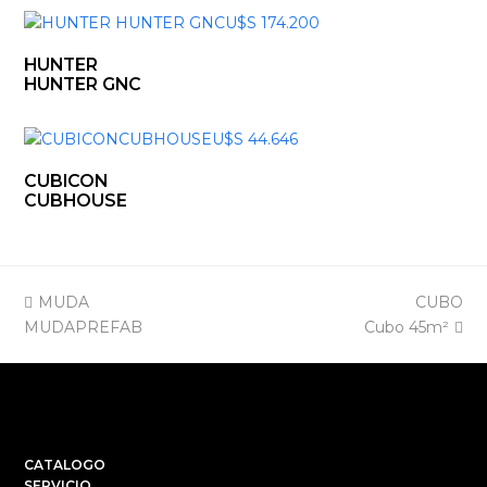
HUNTER
HUNTER GNC
CUBICON
CUBHOUSE
previous
next
MUDA
CUBO
post:
post:
MUDAPREFAB
Cubo 45m²
CATALOGO
SERVICIO