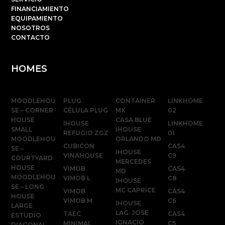
FINANCIAMIENTO
EQUIPAMIENTO
NOSOTROS
CONTACTO
HOMES
MOODLEHOU
PLUG
CONTAINER
LINKHOME
SE – CORNER
CÉLULA PLUG
MX
02
HOUSE
CASA BLUE
IHOUSE
LINKHOME
SMALL
IHOUSE
REFUGIO ZGZ
01
MOODLEHOU
ORLANDO MD
CUBICON
CAS4
SE –
IHOUSE
VINAHOUSE
C9
COURTYARD
MERCEDES
HOUSE
VIMOB
CAS4
MD
MOODLEHOU
VIMOB L
C8
IHOUSE
SE – LONG
MC CAPRICE
VIMOB
CAS4
HOUSE
VIMOB M
C6
IHOUSE
LARGE
LAG. JOSÉ
TAEC
CAS4
ESTUDIO
IGNACIO
MINIMAL
C5
DIAGONAL