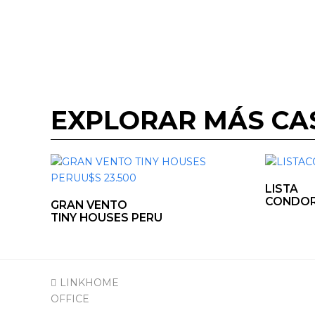
EXPLORAR MÁS CA
LISTA
CONDO
GRAN VENTO
TINY HOUSES PERU
previous
LINKHOME
post:
OFFICE