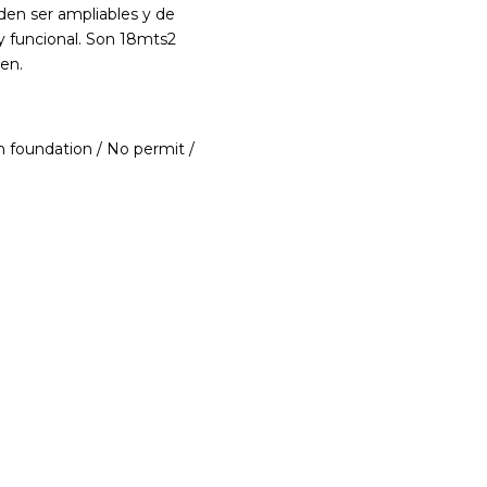
den ser ampliables y de
y funcional. Son 18mts2
hen.
in foundation / No permit /