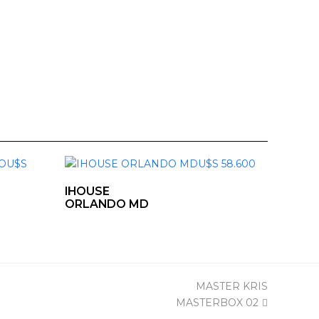
IHOUSE
ORLANDO MD
next
MASTER KRIS
post:
MASTERBOX 02