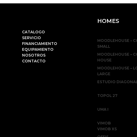
HOMES
CATALOGO
SERVICIO
MOODLEHOUSE – C
FINANCIAMIENTO
SMALL
EQUIPAMIENTO
MOODLEHOUSE – 
NOSOTROS
HOUSE
CONTACTO
MOODLEHOUSE – L
LARGE
ESTUDIO DIAGONAL
TOPOL 27
UMA I
VIMOB
VIMOB XS
OFFIS