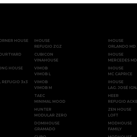
ORNER HOUSE
IHOUSE
IHOUSE
REFUGIO ZGZ
ORLANDO MD
COURTYARD
CUBICON
IHOUSE
VINAHOUSE
MERCEDES MD
ONG HOUSE
VIMOB
IHOUSE
VIMOB L
MC CAPRICE
 REFUGIO 3x3
VIMOB
IHOUSE
VIMOB M
LAG. JOSÉ IG
TAEC
HEER
MINIMAL MOOD
REFUGIO ACK
HUNTER
ZEN HOUSE
MODULAR ZERO
LOFT
DOMIHOUSE
MODHOUSE
GRAMADO
FAMILY
CUBO
MODHOUSE