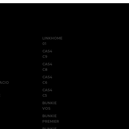
LINKHOME
01
CAS4
C9
CAS4
C8
CAS4
NACIO
C6
CAS4
E
C5
BUNKIE
VOS
BUNKIE
PREMIER
BUNKIE