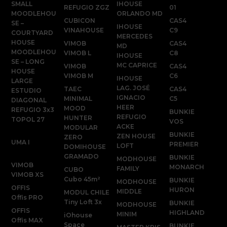
SMALL
IHOUSE
REFUGIO ZGZ
01
MOODLEHOU
ORLANDO MD
CUBICON
CAS4
SE –
IHOUSE
VINAHOUSE
C9
COURTYARD
MERCEDES
HOUSE
VIMOB
CAS4
MD
MOODLEHOU
VIMOB L
C8
IHOUSE
SE – LONG
MC CAPRICE
VIMOB
CAS4
HOUSE
VIMOB M
C6
IHOUSE
LARGE
LAG. JOSÉ
TAEC
CAS4
ESTUDIO
IGNACIO
MINIMAL
C5
DIAGONAL
HEER
MOOD
REFUGIO 3x3
BUNKIE
REFUGIO
HUNTER
TOPOL 27
VOS
ACKE
MODULAR
BUNKIE
ZEN HOUSE
ZERO
UMA I
PREMIER
LOFT
DOMIHOUSE
GRAMADO
BUNKIE
MODHOUSE
VIMOB
MONARCH
FAMILY
CUBO
VIMOB XS
Cubo 45m²
BUNKIE
MODHOUSE
OFFIS
HURON
MIDDLE
MODUL CHILE
Offis PRO
Tiny Loft 3x
BUNKIE
MODHOUSE
OFFIS
HIGHLAND
MINIM
iOhouse
Offis MAX
Space
BUNKIE